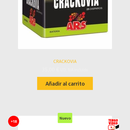
CRACKOVIA
35,00
€
UD. IVA incluido
Añadir al carrito
Nuevo
+18