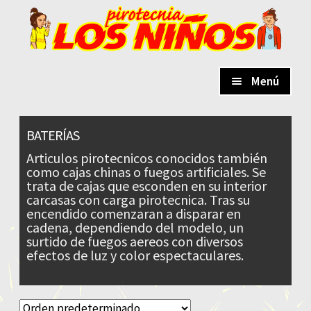
Ir
Ir
a
al
la
contenido
navegación
Menú
Expandi
PRODUCTOS
el
BATERÍAS
menú
Truenos
hijo
Articulos pirotecnicos conocidos también
como cajas chinas o fuegos artificiales. Se
Tracas
trata de cajas que esconden en su interior
carcasas con carga pirotecnica. Tras su
Cohetes
encendido comenzaran a disparar en
cadena, dependiendo del modelo, un
Fuego Aéreo
surtido de fuegos aereos con diversos
efectos de luz y color espectaculares.
Candelas Y Bengalas
Fuego Terrestre