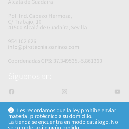
Alcalá de Guadaíra
Pol. Ind. Cabezo Hermosa,
C/ Trabajo, 10
41500 Alcalá de Guadaíra, Sevilla
954 102 626
info@pirotecnialosninos.com
Coordenadas GPS: 37.349535,-5.861360
Síguenos en:
Facebook
Instagram
YouT
Les recordamos que la ley prohíbe enviar
material pirotécnico a su domicilio.
La tienda se encuentra en modo catálogo. No
© Pirotecnia los Niños 2026
- CitiLAN.com
se completará ningún pedido.