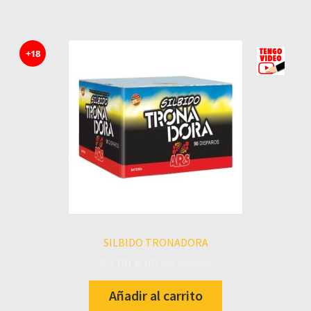
+18
SILBIDO TRONADORA
95,00
€
UD. IVA incluido
Añadir al carrito