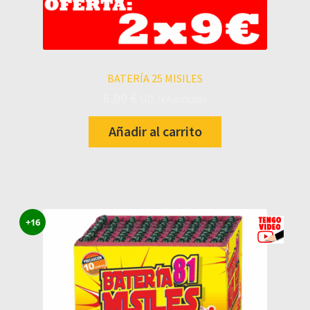
BATERÍA 25 MISILES
6,00
€
UD. IVA incluido
Añadir al carrito
+16