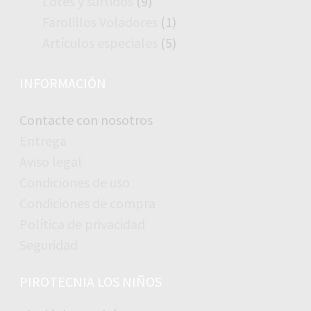
9
Lotes y surtidos
9
productos
1
Farolillos Voladores
1
producto
5
Artículos especiales
5
productos
INFORMACIÓN
Contacte con nosotros
Entrega
Aviso legal
Condiciones de uso
Condiciones de compra
Política de privacidad
Seguridad
PIROTECNIA LOS NIÑOS