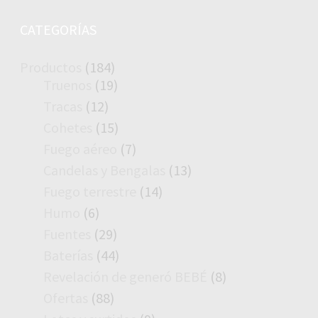
CATEGORÍAS
184
Productos
184
productos
19
Truenos
19
productos
12
Tracas
12
productos
15
Cohetes
15
productos
7
Fuego aéreo
7
productos
13
Candelas y Bengalas
13
productos
14
Fuego terrestre
14
productos
6
Humo
6
productos
29
Fuentes
29
productos
44
Baterías
44
productos
8
Revelación de generó BEBÉ
8
productos
88
Ofertas
88
productos