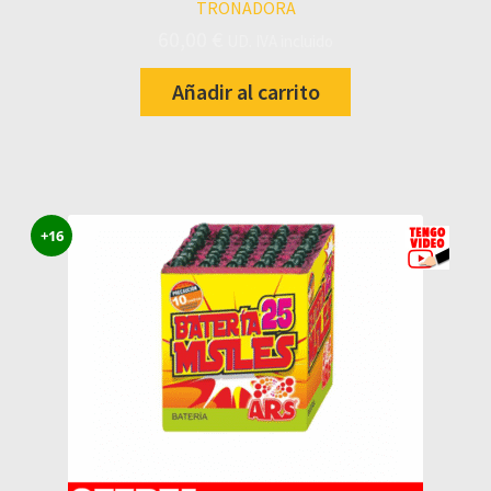
TRONADORA
60,00
€
UD. IVA incluido
Añadir al carrito
+16