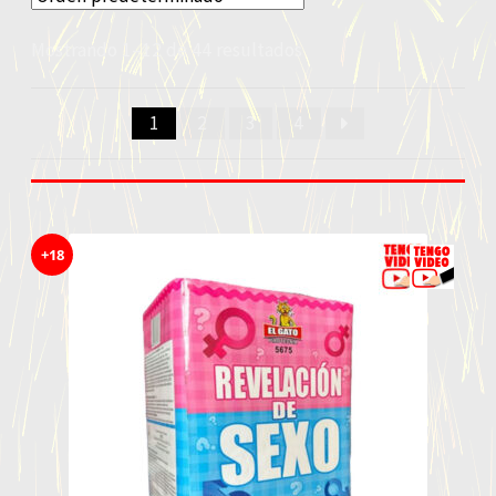
Humo
Mostrando 1–12 de 44 resultados
Artículos Especiales
Fuentes
1
2
3
4
Baterías
Farolillos Voladores
+18
Revelación De Generó BEBÉ
Ofertas
DISPAROS PROFESIONALES
FUEGOS FRÍOS
OFERTAS