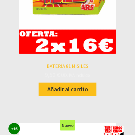
BATERÍA 81 MISILES
9,50
€
UD. IVA incluido
Añadir al carrito
Nuevo
+16