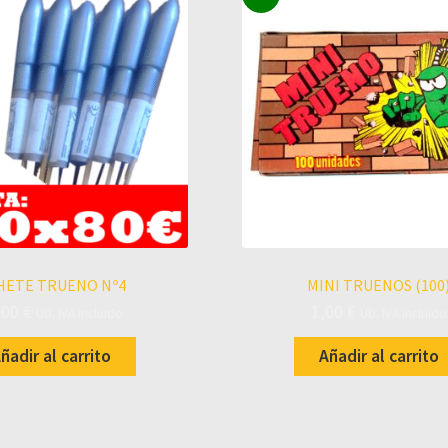
HETE TRUENO Nº4
MINI TRUENOS (100
,00
€
1,00
€
UD. IVA incluido
UD. IVA incluido
ñadir al carrito
Añadir al carrito