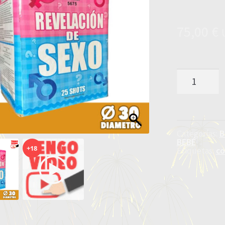
75,00
€
BATERIA
HUMO
ROSA
CON
SILBIDO
cantidad
Categorías:
B
BEBÉ
+18
Etiquetas:
co