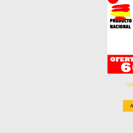
CO
11
A