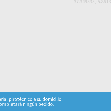
37.349535,-5.861
ial pirotécnico a su domicilio.
completará ningún pedido.