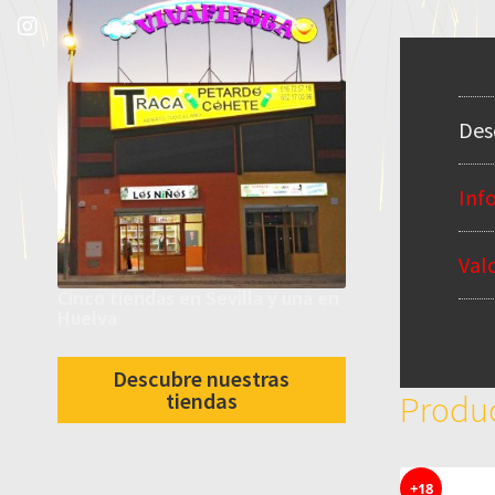
Des
Inf
Val
Cinco tiendas en Sevilla y una en
Huelva
Descubre nuestras
tiendas
Produc
+18