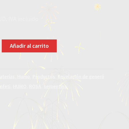
UD. IVA incluido
Añadir al carrito
aterías
,
Humo
,
Productos
,
Revelación de generó
nfeti
,
HUMO
,
ROSA
,
serpentina