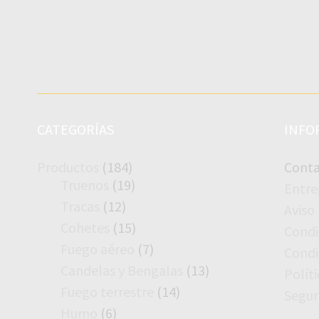
CATEGORÍAS
INFO
184
Productos
184
Conta
productos
19
Truenos
19
Entre
productos
12
Tracas
12
Aviso
productos
15
Cohetes
15
Condi
productos
7
Fuego aéreo
7
Condi
productos
13
Candelas y Bengalas
13
Polít
productos
14
Fuego terrestre
14
Segur
productos
6
Humo
6