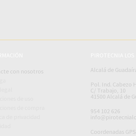
RMACIÓN
PIROTECNIA LOS
Alcalá de Guadaír
cte con nosotros
ga
Pol. Ind. Cabezo
 legal
C/ Trabajo, 10
41500 Alcalá de Gu
ciones de uso
ciones de compra
954 102 626
ica de privacidad
info@pirotecnial
idad
Coordenadas GPS