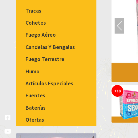
Tracas
Cohetes
Fuego Aéreo
Candelas Y Bengalas
Fuego Terrestre
Humo
Artículos Especiales
+18
Fuentes
Baterías
Facebook
Youtube
Instagram
Ofertas