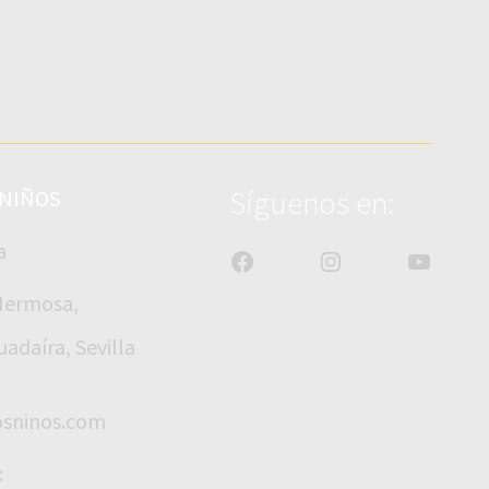
Síguenos en:
 NIÑOS
a
Facebook
Instagram
YouTub
 Hermosa,
adaíra, Sevilla
osninos.com
: