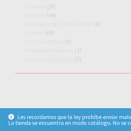
productos
29
Fuentes
29
productos
44
Baterías
44
productos
8
Revelación de generó BEBÉ
8
productos
88
Ofertas
88
productos
9
Lotes y surtidos
9
productos
1
Farolillos Voladores
1
producto
5
Artículos especiales
5
productos
Les recordamos que la ley prohíbe enviar mater
La tienda se encuentra en modo catálogo. No se 