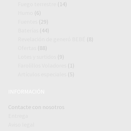
productos
14
Fuego terrestre
14
productos
6
Humo
6
productos
29
Fuentes
29
productos
44
Baterías
44
productos
8
Revelación de generó BEBÉ
8
productos
88
Ofertas
88
productos
9
Lotes y surtidos
9
productos
1
Farolillos Voladores
1
producto
5
Artículos especiales
5
productos
INFORMACIÓN
Contacte con nosotros
Entrega
Aviso legal